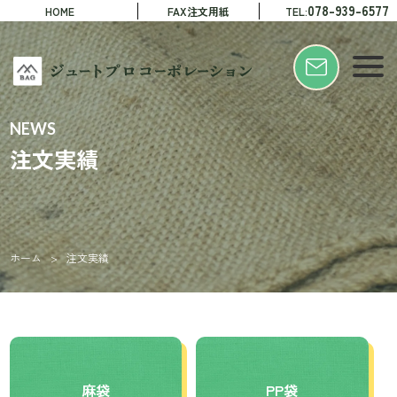
078-939-6577
HOME
FAX注文用紙
TEL:
NEWS
注文実績
ホーム
>
注文実績
麻袋
PP袋